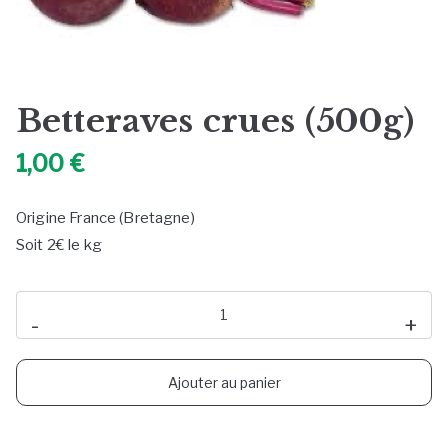
Betteraves crues (500g)
1,00
€
Origine France (Bretagne)
Soit 2€ le kg
quantité
-
+
de
Betteraves
Ajouter au panier
crues
(500g)