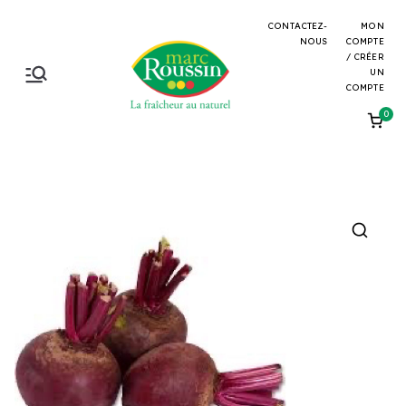
Aller
CONTACTEZ-
MON
au
NOUS
COMPTE
/ CRÉER
contenu
UN
Marc
La fraicheur au
COMPTE
naturel
0
Roussin