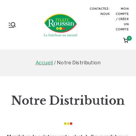
Aller
CONTACTEZ-
MON
au
NOUS
COMPTE
/ CRÉER
contenu
UN
Marc
La fraicheur au
COMPTE
naturel
0
Roussin
Accueil
Notre Distribution
Notre Distribution